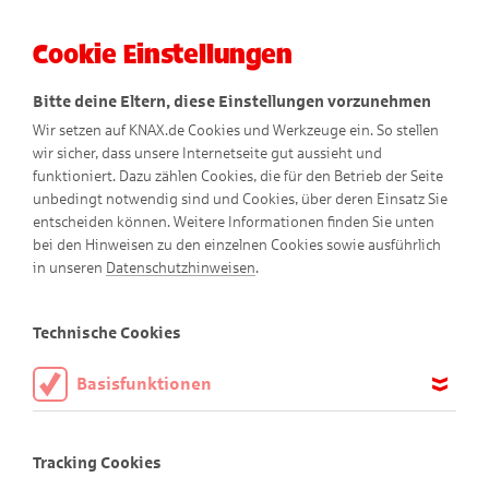
Cookie Einstellungen
Menü
Bitte deine Eltern, diese Einstellungen vorzunehmen
Wir setzen auf KNAX.de Cookies und Werkzeuge ein. So stellen
wir sicher, dass unsere Internetseite gut aussieht und
funktioniert. Dazu zählen Cookies, die für den Betrieb der Seite
unbedingt notwendig sind und Cookies, über deren Einsatz Sie
entscheiden können. Weitere Informationen finden Sie unten
bei den Hinweisen zu den einzelnen Cookies sowie ausführlich
Die Luftrakete
in unseren
Datenschutzhinweisen
.
Technische Cookies
Basisfunktionen
Diese Cookies sind notwendig, um die Basisfunktionen unserer
Webseite KNAX.de zu ermöglichen, daher müssen diese immer
Tracking Cookies
aktiviert sein.