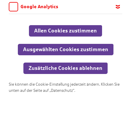
Google Analytics
Wir möchten wissen, für welche Inhalte und Seiten die Kinder
sich interessieren, damit wir das Angebot auf KNAX.de stetig
anpassen und verbessern können. Aus diesem Grund nutzen wir
Allen Cookies zustimmen
Google Analytics. Dieses Werkzeug erfasst die Seitenaufrufe zu
anonymen Statistikzwecken. Ihre IP-Adresse wird vor der
Übertragung anonymisiert.
Ausgewählten Cookies zustimmen
Zusätzliche Cookies ablehnen
Sie können die Cookie-Einstellung jederzeit ändern. Klicken Sie
KNAXige Schatzjagd
unten auf der Seite auf „Datenschutz“.
Rette den Goldschatz!