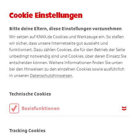
Cookie Einstellungen
Menü
Bitte deine Eltern, diese Einstellungen vorzunehmen
Wir setzen auf KNAX.de Cookies und Werkzeuge ein. So stellen
wir sicher, dass unsere Internetseite gut aussieht und
funktioniert. Dazu zählen Cookies, die für den Betrieb der Seite
unbedingt notwendig sind und Cookies, über deren Einsatz Sie
entscheiden können. Weitere Informationen finden Sie unten
bei den Hinweisen zu den einzelnen Cookies sowie ausführlich
in unseren
Datenschutzhinweisen
.
Technische Cookies
Basisfunktionen
Finde den Schatz!
Diese Cookies sind notwendig, um die Basisfunktionen unserer
Webseite KNAX.de zu ermöglichen, daher müssen diese immer
Tracking Cookies
aktiviert sein.