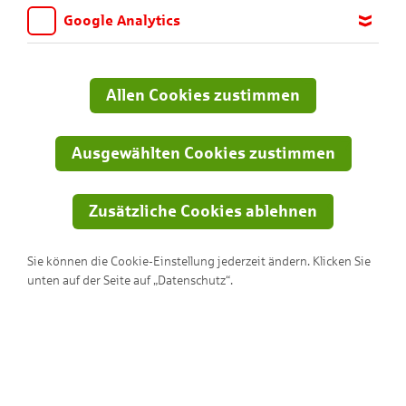
Google Analytics
Hier kannst du dir einfach deine Lieblingsmotive ausdrucken
Wir möchten wissen, für welche Inhalte und Seiten die Kinder
- so geht's:
sich interessieren, damit wir das Angebot auf KNAX.de stetig
anpassen und verbessern können. Aus diesem Grund nutzen wir
Allen Cookies zustimmen
Klicke auf den Pfeil auf einer Karte, um die Datei
Google Analytics. Dieses Werkzeug erfasst die Seitenaufrufe zu
herunterzuladen. Sobald die Bild-Datei geöffnet ist, kannst
anonymen Statistikzwecken. Ihre IP-Adresse wird vor der
Übertragung anonymisiert.
du die Seite ausdrucken.
Ausgewählten Cookies zustimmen
Viel Spaß damit!
Zusätzliche Cookies ablehnen
Sie können die Cookie-Einstellung jederzeit ändern. Klicken Sie
unten auf der Seite auf „Datenschutz“.