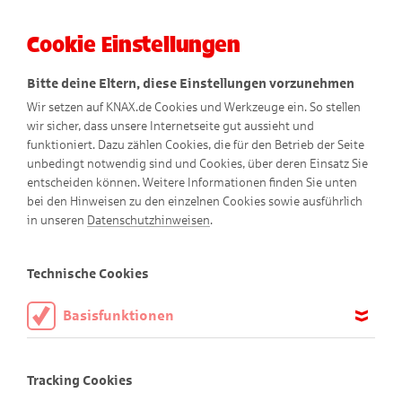
Cookie Einstellungen
Menü
Bitte deine Eltern, diese Einstellungen vorzunehmen
Wir setzen auf KNAX.de Cookies und Werkzeuge ein. So stellen
wir sicher, dass unsere Internetseite gut aussieht und
funktioniert. Dazu zählen Cookies, die für den Betrieb der Seite
unbedingt notwendig sind und Cookies, über deren Einsatz Sie
entscheiden können. Weitere Informationen finden Sie unten
bei den Hinweisen zu den einzelnen Cookies sowie ausführlich
Tier-Comics
in unseren
Datenschutzhinweisen
.
Technische Cookies
Basisfunktionen
Diese Cookies sind notwendig, um die Basisfunktionen unserer
Webseite KNAX.de zu ermöglichen, daher müssen diese immer
Tracking Cookies
aktiviert sein.