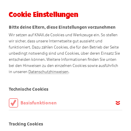
Cookie Einstellungen
Menü
Bitte deine Eltern, diese Einstellungen vorzunehmen
Wir setzen auf KNAX.de Cookies und Werkzeuge ein. So stellen
wir sicher, dass unsere Internetseite gut aussieht und
funktioniert. Dazu zählen Cookies, die für den Betrieb der Seite
unbedingt notwendig sind und Cookies, über deren Einsatz Sie
entscheiden können. Weitere Informationen finden Sie unten
bei den Hinweisen zu den einzelnen Cookies sowie ausführlich
in unseren
Datenschutzhinweisen
.
Experi
mentieren
mit
A
Technische Cookies
mbros
Basisfunktionen
Diese Cookies sind notwendig, um die Basisfunktionen unserer
Webseite KNAX.de zu ermöglichen, daher müssen diese immer
Experimentieren mit Ambros
Tracking Cookies
aktiviert sein.