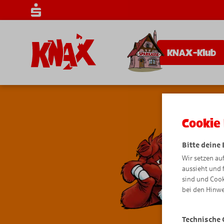
KNAX-Klub
Cookie 
Bitte deine
Wir setzen au
aussieht und 
sind und Cook
bei den Hinwe
Technische 