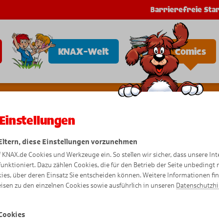
Barrierefreie Star
KNAX-Welt
Comics
Einstellungen
 Eltern, diese Einstellungen vorzunehmen
f KNAX.de Cookies und Werkzeuge ein. So stellen wir sicher, dass unsere Int
KNAXige 
funktioniert. Dazu zählen Cookies, die für den Betrieb der Seite unbedingt
ies, über deren Einsatz Sie entscheiden können. Weitere Informationen fi
isen zu den einzelnen Cookies sowie ausführlich in unseren
Datenschutzh
Cookies