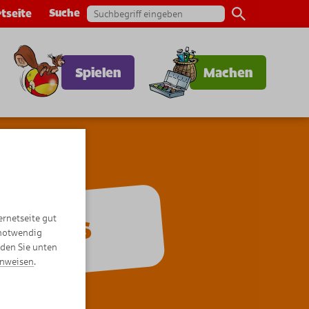
Suche
tseite
Spielen
Machen
ernetseite gut
Comics
 notwendig
nden Sie unten
inweisen
.