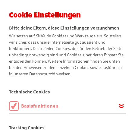
Cookie Einstellungen
Menü
Bitte deine Eltern, diese Einstellungen vorzunehmen
Wir setzen auf KNAX.de Cookies und Werkzeuge ein. So stellen
wir sicher, dass unsere Internetseite gut aussieht und
funktioniert. Dazu zählen Cookies, die für den Betrieb der Seite
unbedingt notwendig sind und Cookies, über deren Einsatz Sie
entscheiden können. Weitere Informationen finden Sie unten
bei den Hinweisen zu den einzelnen Cookies sowie ausführlich
in unseren
Datenschutzhinweisen
.
Elternbereich
Technische Cookies
Basisfunktionen
Diese Cookies sind notwendig, um die Basisfunktionen unserer
Webseite KNAX.de zu ermöglichen, daher müssen diese immer
Tracking Cookies
aktiviert sein.