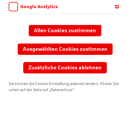
Google Analytics
Wir möchten wissen, für welche Inhalte und Seiten die Kinder
sich interessieren, damit wir das Angebot auf KNAX.de stetig
anpassen und verbessern können. Aus diesem Grund nutzen wir
Allen Cookies zustimmen
Google Analytics. Dieses Werkzeug erfasst die Seitenaufrufe zu
anonymen Statistikzwecken. Ihre IP-Adresse wird vor der
Übertragung anonymisiert.
Ausgewählten Cookies zustimmen
Meine Sparkasse?
Zusätzliche Cookies ablehnen
Ihre Sparkasse ist nicht dabei? Erfahren Sie hier warum.
Sie können die Cookie-Einstellung jederzeit ändern. Klicken Sie
unten auf der Seite auf „Datenschutz“.