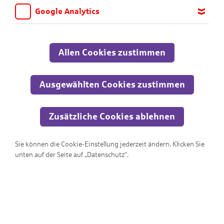
Google Analytics
Wir möchten wissen, für welche Inhalte und Seiten die Kinder
sich interessieren, damit wir das Angebot auf KNAX.de stetig
anpassen und verbessern können. Aus diesem Grund nutzen wir
Allen Cookies zustimmen
Google Analytics. Dieses Werkzeug erfasst die Seitenaufrufe zu
anonymen Statistikzwecken. Ihre IP-Adresse wird vor der
Übertragung anonymisiert.
Ausgewählten Cookies zustimmen
Zusätzliche Cookies ablehnen
Sie können die Cookie-Einstellung jederzeit ändern. Klicken Sie
Wo ist der Ausgang?!?
unten auf der Seite auf „Datenschutz“.