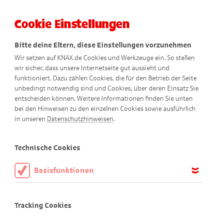
Cookie Einstellungen
Menü
Bitte deine Eltern, diese Einstellungen vorzunehmen
Wir setzen auf KNAX.de Cookies und Werkzeuge ein. So stellen
wir sicher, dass unsere Internetseite gut aussieht und
funktioniert. Dazu zählen Cookies, die für den Betrieb der Seite
unbedingt notwendig sind und Cookies, über deren Einsatz Sie
entscheiden können. Weitere Informationen finden Sie unten
bei den Hinweisen zu den einzelnen Cookies sowie ausführlich
in unseren
Datenschutzhinweisen
.
Spielen
Technische Cookies
Basisfunktionen
KNAXiger Spiel-Spaß!
Diese Cookies sind notwendig, um die Basisfunktionen unserer
Webseite KNAX.de zu ermöglichen, daher müssen diese immer
Tracking Cookies
aktiviert sein.
Alle