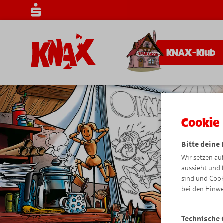
KNAX-Klub
Cookie 
Bitte deine
Wir setzen au
aussieht und 
sind und Cook
bei den Hinwe
Technische 