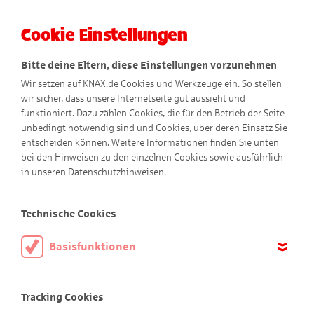
Cookie Einstellungen
Menü
Bitte deine Eltern, diese Einstellungen vorzunehmen
Wir setzen auf KNAX.de Cookies und Werkzeuge ein. So stellen
wir sicher, dass unsere Internetseite gut aussieht und
funktioniert. Dazu zählen Cookies, die für den Betrieb der Seite
unbedingt notwendig sind und Cookies, über deren Einsatz Sie
entscheiden können. Weitere Informationen finden Sie unten
bei den Hinweisen zu den einzelnen Cookies sowie ausführlich
KNAXige Comics
in unseren
Datenschutzhinweisen
.
Technische Cookies
Basisfunktionen
Diese Cookies sind notwendig, um die Basisfunktionen unserer
Webseite KNAX.de zu ermöglichen, daher müssen diese immer
Tracking Cookies
aktiviert sein.