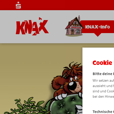
KNAX-Info
Cookie 
Bitte deine
Wir setzen au
aussieht und 
sind und Cook
bei den Hinwe
Technische 