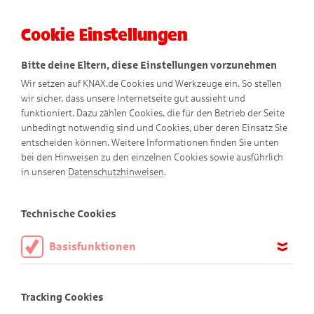
Cookie Einstellungen
Menü
Bitte deine Eltern, diese Einstellungen vorzunehmen
Wir setzen auf KNAX.de Cookies und Werkzeuge ein. So stellen
wir sicher, dass unsere Internetseite gut aussieht und
funktioniert. Dazu zählen Cookies, die für den Betrieb der Seite
unbedingt notwendig sind und Cookies, über deren Einsatz Sie
entscheiden können. Weitere Informationen finden Sie unten
bei den Hinweisen zu den einzelnen Cookies sowie ausführlich
Bewegte Comics
in unseren
Datenschutzhinweisen
.
Technische Cookies
Basisfunktionen
Nichts für schwache Nerven
Didi und Dodo beobachten ein Nashorn-Baby,
Diese Cookies sind notwendig, um die Basisfunktionen unserer
Webseite KNAX.de zu ermöglichen, daher müssen diese immer
doch dann passiert etwas Überraschendes.
Tracking Cookies
aktiviert sein.