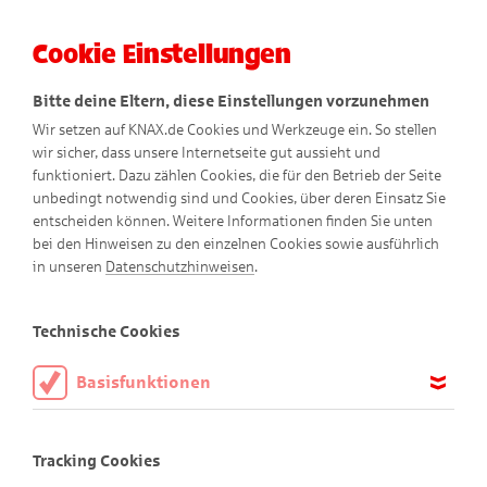
Cookie Einstellungen
Menü
Bitte deine Eltern, diese Einstellungen vorzunehmen
Wir setzen auf KNAX.de Cookies und Werkzeuge ein. So stellen
wir sicher, dass unsere Internetseite gut aussieht und
funktioniert. Dazu zählen Cookies, die für den Betrieb der Seite
unbedingt notwendig sind und Cookies, über deren Einsatz Sie
entscheiden können. Weitere Informationen finden Sie unten
Hier spielt die Musik!
bei den Hinweisen zu den einzelnen Cookies sowie ausführlich
in unseren
Datenschutzhinweisen
.
Comic
Technische Cookies
Basisfunktionen
Diese Cookies sind notwendig, um die Basisfunktionen unserer
Webseite KNAX.de zu ermöglichen, daher müssen diese immer
Tracking Cookies
aktiviert sein.