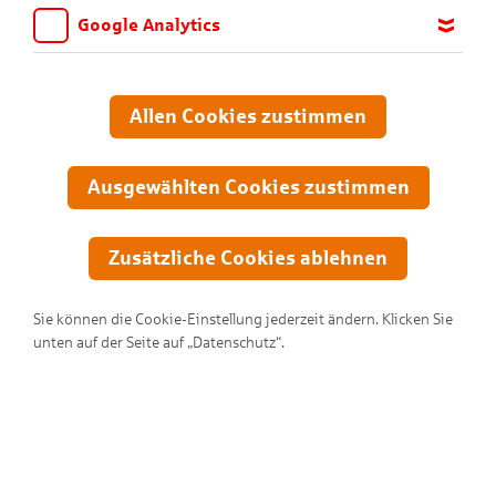
Google Analytics
Wir möchten wissen, für welche Inhalte und Seiten die Kinder
sich interessieren, damit wir das Angebot auf KNAX.de stetig
anpassen und verbessern können. Aus diesem Grund nutzen wir
Allen Cookies zustimmen
Google Analytics. Dieses Werkzeug erfasst die Seitenaufrufe zu
anonymen Statistikzwecken. Ihre IP-Adresse wird vor der
Übertragung anonymisiert.
Ausgewählten Cookies zustimmen
Zusätzliche Cookies ablehnen
Sie können die Cookie-Einstellung jederzeit ändern. Klicken Sie
unten auf der Seite auf „Datenschutz“.