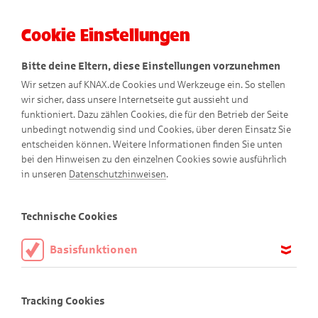
Cookie Einstellungen
Menü
Bitte deine Eltern, diese Einstellungen vorzunehmen
Wir setzen auf KNAX.de Cookies und Werkzeuge ein. So stellen
wir sicher, dass unsere Internetseite gut aussieht und
funktioniert. Dazu zählen Cookies, die für den Betrieb der Seite
unbedingt notwendig sind und Cookies, über deren Einsatz Sie
entscheiden können. Weitere Informationen finden Sie unten
Didis Wurfschwämme
bei den Hinweisen zu den einzelnen Cookies sowie ausführlich
in unseren
Datenschutzhinweisen
.
Technische Cookies
Basisfunktionen
Diese Cookies sind notwendig, um die Basisfunktionen unserer
Webseite KNAX.de zu ermöglichen, daher müssen diese immer
Tracking Cookies
aktiviert sein.