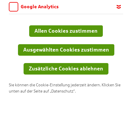
KNAX-Welt!
Google Analytics
Wir möchten wissen, für welche Inhalte und Seiten die Kinder
sich interessieren, damit wir das Angebot auf KNAX.de stetig
anpassen und verbessern können. Aus diesem Grund nutzen wir
Allen Cookies zustimmen
Google Analytics. Dieses Werkzeug erfasst die Seitenaufrufe zu
anonymen Statistikzwecken. Ihre IP-Adresse wird vor der
Übertragung anonymisiert.
Ausgewählten Cookies zustimmen
Zusätzliche Cookies ablehnen
Sie können die Cookie-Einstellung jederzeit ändern. Klicken Sie
unten auf der Seite auf „Datenschutz“.
Dodos bunte Gläser