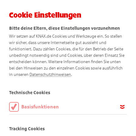
Cookie Einstellungen
Menü
Bitte deine Eltern, diese Einstellungen vorzunehmen
Wir setzen auf KNAX.de Cookies und Werkzeuge ein. So stellen
wir sicher, dass unsere Internetseite gut aussieht und
funktioniert. Dazu zählen Cookies, die für den Betrieb der Seite
unbedingt notwendig sind und Cookies, über deren Einsatz Sie
entscheiden können. Weitere Informationen finden Sie unten
bei den Hinweisen zu den einzelnen Cookies sowie ausführlich
in unseren
Datenschutzhinweisen
.
Freizeittipps
Technische Cookies
Basisfunktionen
Diese Cookies sind notwendig, um die Basisfunktionen unserer
Erlebe viele tolle Dinge in der
Webseite KNAX.de zu ermöglichen, daher müssen diese immer
Tracking Cookies
aktiviert sein.