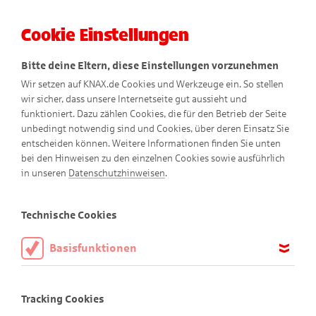
Cookie Einstellungen
Menü
Bitte deine Eltern, diese Einstellungen vorzunehmen
Wir setzen auf KNAX.de Cookies und Werkzeuge ein. So stellen
wir sicher, dass unsere Internetseite gut aussieht und
funktioniert. Dazu zählen Cookies, die für den Betrieb der Seite
unbedingt notwendig sind und Cookies, über deren Einsatz Sie
entscheiden können. Weitere Informationen finden Sie unten
Datenschutzhinweise
bei den Hinweisen zu den einzelnen Cookies sowie ausführlich
in unseren
Datenschutzhinweisen
.
Technische Cookies
Verantwortlicher:
Basisfunktionen
Der Verantwortliche im Sinne der EU Datenschutz-
Diese Cookies sind notwendig, um die Basisfunktionen unserer
Webseite KNAX.de zu ermöglichen, daher müssen diese immer
Grundverordnung (DSGVO), des Bundesdatenschutzgesetzes
Tracking Cookies
aktiviert sein.
(BDSG) und etwaiger sonstiger nationalen