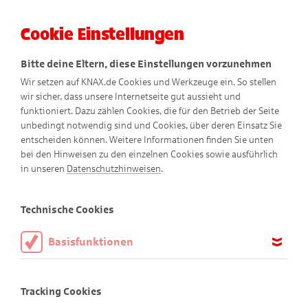
Cookie Einstellungen
Menü
Bitte deine Eltern, diese Einstellungen vorzunehmen
Wir setzen auf KNAX.de Cookies und Werkzeuge ein. So stellen
wir sicher, dass unsere Internetseite gut aussieht und
funktioniert. Dazu zählen Cookies, die für den Betrieb der Seite
unbedingt notwendig sind und Cookies, über deren Einsatz Sie
entscheiden können. Weitere Informationen finden Sie unten
bei den Hinweisen zu den einzelnen Cookies sowie ausführlich
in unseren
Datenschutzhinweisen
.
Basteltipps
Technische Cookies
Basisfunktionen
Diese Cookies sind notwendig, um die Basisfunktionen unserer
Bastel dir die KNAX-Welt!
Webseite KNAX.de zu ermöglichen, daher müssen diese immer
Tracking Cookies
aktiviert sein.