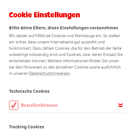
Cookie Einstellungen
Menü
Bitte deine Eltern, diese Einstellungen vorzunehmen
Wir setzen auf KNAX.de Cookies und Werkzeuge ein. So stellen
wir sicher, dass unsere Internetseite gut aussieht und
funktioniert. Dazu zählen Cookies, die für den Betrieb der Seite
So verstehen wir
unbedingt notwendig sind und Cookies, über deren Einsatz Sie
entscheiden können. Weitere Informationen finden Sie unten
Barrierefreiheit
bei den Hinweisen zu den einzelnen Cookies sowie ausführlich
in unseren
Datenschutzhinweisen
.
Wir möchten, dass möglichst viele Kinder und Erwachsene
unsere KNAX-Website nutzen können – ganz gleich, welche
Technische Cookies
Einschränkungen sie haben. Deshalb ist es uns wichtig, die
Inhalte auf www.knax.de so barrierefrei wie möglich
Basisfunktionen
anzubieten.
Diese Cookies sind notwendig, um die Basisfunktionen unserer
Webseite KNAX.de zu ermöglichen, daher müssen diese immer
Was bedeutet Barrierefreiheit?
Tracking Cookies
aktiviert sein.
Barrierefreiheit heißt, dass eine Website für alle Menschen