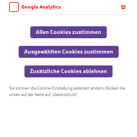
Google Analytics
Wir möchten wissen, für welche Inhalte und Seiten die Kinder
sich interessieren, damit wir das Angebot auf KNAX.de stetig
anpassen und verbessern können. Aus diesem Grund nutzen wir
Allen Cookies zustimmen
Google Analytics. Dieses Werkzeug erfasst die Seitenaufrufe zu
anonymen Statistikzwecken. Ihre IP-Adresse wird vor der
Übertragung anonymisiert.
Ausgewählten Cookies zustimmen
Zusätzliche Cookies ablehnen
Berufe
Sie können die Cookie-Einstellung jederzeit ändern. Klicken Sie
unten auf der Seite auf „Datenschutz“.