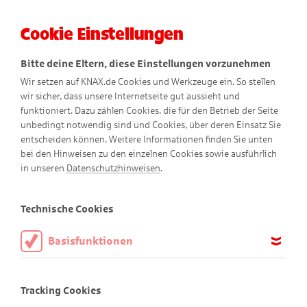
Cookie Einstellungen
Menü
Bitte deine Eltern, diese Einstellungen vorzunehmen
Wir setzen auf KNAX.de Cookies und Werkzeuge ein. So stellen
wir sicher, dass unsere Internetseite gut aussieht und
funktioniert. Dazu zählen Cookies, die für den Betrieb der Seite
unbedingt notwendig sind und Cookies, über deren Einsatz Sie
entscheiden können. Weitere Informationen finden Sie unten
bei den Hinweisen zu den einzelnen Cookies sowie ausführlich
in unseren
Datenschutzhinweisen
.
Für Memo-Fans
Technische Cookies
Basisfunktionen
Finde die Bildpaare!
Diese Cookies sind notwendig, um die Basisfunktionen unserer
Webseite KNAX.de zu ermöglichen, daher müssen diese immer
Tracking Cookies
aktiviert sein.