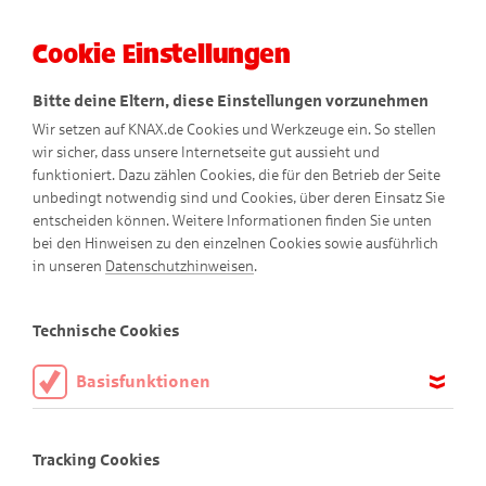
Cookie Einstellungen
Menü
Bitte deine Eltern, diese Einstellungen vorzunehmen
Wir setzen auf KNAX.de Cookies und Werkzeuge ein. So stellen
wir sicher, dass unsere Internetseite gut aussieht und
funktioniert. Dazu zählen Cookies, die für den Betrieb der Seite
unbedingt notwendig sind und Cookies, über deren Einsatz Sie
entscheiden können. Weitere Informationen finden Sie unten
bei den Hinweisen zu den einzelnen Cookies sowie ausführlich
Didi taucht ab
in unseren
Datenschutzhinweisen
.
Comic
Technische Cookies
Basisfunktionen
Diese Cookies sind notwendig, um die Basisfunktionen unserer
Webseite KNAX.de zu ermöglichen, daher müssen diese immer
Tracking Cookies
aktiviert sein.