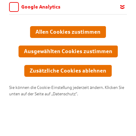
Google Analytics
Wir möchten wissen, für welche Inhalte und Seiten die Kinder
sich interessieren, damit wir das Angebot auf KNAX.de stetig
anpassen und verbessern können. Aus diesem Grund nutzen wir
Allen Cookies zustimmen
Google Analytics. Dieses Werkzeug erfasst die Seitenaufrufe zu
anonymen Statistikzwecken. Ihre IP-Adresse wird vor der
Übertragung anonymisiert.
Ausgewählten Cookies zustimmen
Zusätzliche Cookies ablehnen
Sie können die Cookie-Einstellung jederzeit ändern. Klicken Sie
unten auf der Seite auf „Datenschutz“.