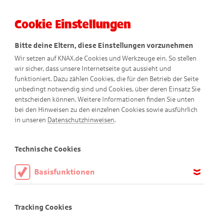
Cookie Einstellungen
Menü
Bitte deine Eltern, diese Einstellungen vorzunehmen
Wir setzen auf KNAX.de Cookies und Werkzeuge ein. So stellen
wir sicher, dass unsere Internetseite gut aussieht und
funktioniert. Dazu zählen Cookies, die für den Betrieb der Seite
So verstehen wir
unbedingt notwendig sind und Cookies, über deren Einsatz Sie
entscheiden können. Weitere Informationen finden Sie unten
Barrierefreiheit
bei den Hinweisen zu den einzelnen Cookies sowie ausführlich
in unseren
Datenschutzhinweisen
.
Wir möchten, dass möglichst viele Kinder und Erwachsene
unsere KNAX-Website nutzen können – ganz gleich, welche
Technische Cookies
Einschränkungen sie haben. Deshalb ist es uns wichtig, die
Inhalte auf www.knax.de so barrierefrei wie möglich
Basisfunktionen
anzubieten.
Diese Cookies sind notwendig, um die Basisfunktionen unserer
Webseite KNAX.de zu ermöglichen, daher müssen diese immer
Was bedeutet Barrierefreiheit?
Tracking Cookies
aktiviert sein.
Barrierefreiheit heißt, dass eine Website für alle Menschen