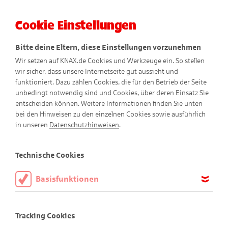
Cookie Einstellungen
Menü
Bitte deine Eltern, diese Einstellungen vorzunehmen
Wir setzen auf KNAX.de Cookies und Werkzeuge ein. So stellen
wir sicher, dass unsere Internetseite gut aussieht und
funktioniert. Dazu zählen Cookies, die für den Betrieb der Seite
unbedingt notwendig sind und Cookies, über deren Einsatz Sie
entscheiden können. Weitere Informationen finden Sie unten
bei den Hinweisen zu den einzelnen Cookies sowie ausführlich
Gantenkiel erklärt
in unseren
Datenschutzhinweisen
.
Spannendes rund ums Geld
Technische Cookies
Basisfunktionen
Diese Cookies sind notwendig, um die Basisfunktionen unserer
Webseite KNAX.de zu ermöglichen, daher müssen diese immer
Tracking Cookies
aktiviert sein.