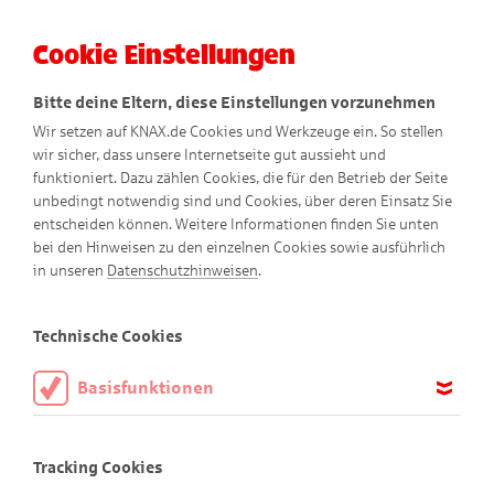
Cookie Einstellungen
Menü
Bitte deine Eltern, diese Einstellungen vorzunehmen
Wir setzen auf KNAX.de Cookies und Werkzeuge ein. So stellen
wir sicher, dass unsere Internetseite gut aussieht und
funktioniert. Dazu zählen Cookies, die für den Betrieb der Seite
unbedingt notwendig sind und Cookies, über deren Einsatz Sie
entscheiden können. Weitere Informationen finden Sie unten
bei den Hinweisen zu den einzelnen Cookies sowie ausführlich
Bewegte Comics
in unseren
Datenschutzhinweisen
.
Technische Cookies
Basisfunktionen
Nichts für schwache Nerven
Didi und Dodo beobachten ein Nashorn-Baby,
Diese Cookies sind notwendig, um die Basisfunktionen unserer
Webseite KNAX.de zu ermöglichen, daher müssen diese immer
doch dann passiert etwas Überraschendes.
Tracking Cookies
aktiviert sein.