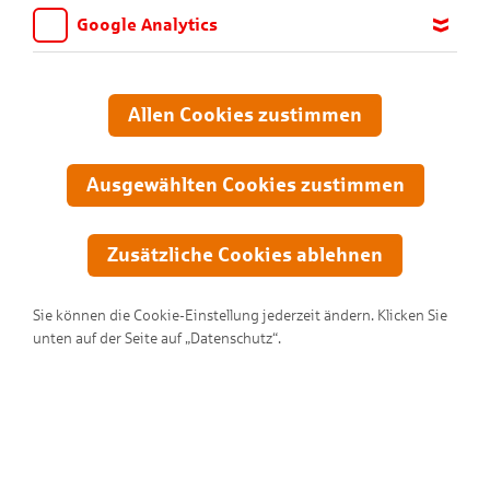
Google Analytics
Wir möchten wissen, für welche Inhalte und Seiten die Kinder
sich interessieren, damit wir das Angebot auf KNAX.de stetig
anpassen und verbessern können. Aus diesem Grund nutzen wir
Allen Cookies zustimmen
Google Analytics. Dieses Werkzeug erfasst die Seitenaufrufe zu
anonymen Statistikzwecken. Ihre IP-Adresse wird vor der
Übertragung anonymisiert.
Ausgewählten Cookies zustimmen
Zusätzliche Cookies ablehnen
Sie können die Cookie-Einstellung jederzeit ändern. Klicken Sie
unten auf der Seite auf „Datenschutz“.