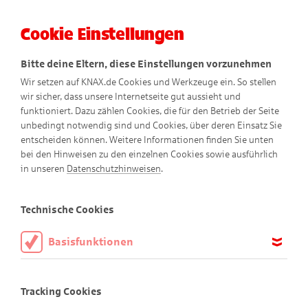
Cookie Einstellungen
Menü
Bitte deine Eltern, diese Einstellungen vorzunehmen
Wir setzen auf KNAX.de Cookies und Werkzeuge ein. So stellen
wir sicher, dass unsere Internetseite gut aussieht und
funktioniert. Dazu zählen Cookies, die für den Betrieb der Seite
unbedingt notwendig sind und Cookies, über deren Einsatz Sie
entscheiden können. Weitere Informationen finden Sie unten
Die Urlaubsvertretung
bei den Hinweisen zu den einzelnen Cookies sowie ausführlich
in unseren
Datenschutzhinweisen
.
Comic
Technische Cookies
Basisfunktionen
Diese Cookies sind notwendig, um die Basisfunktionen unserer
Webseite KNAX.de zu ermöglichen, daher müssen diese immer
Tracking Cookies
aktiviert sein.