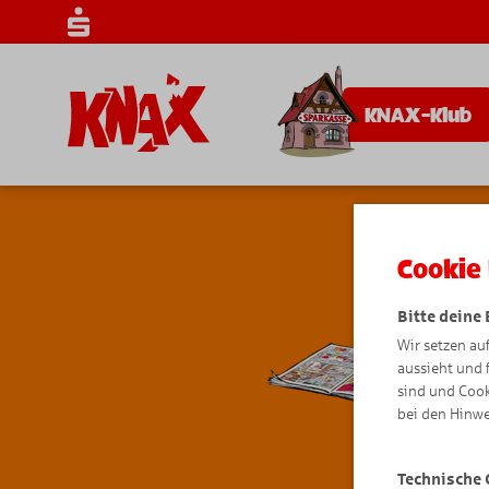
KNAX-Klub
Cookie 
Bitte deine
Wir setzen au
aussieht und 
sind und Cook
bei den Hinwe
Technische 