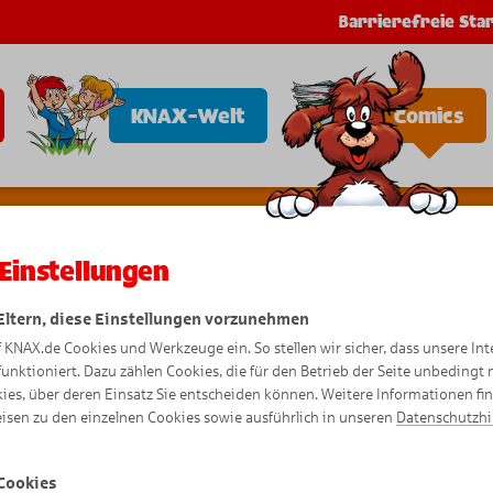
Barrierefreie Star
KNAX-Welt
Comics
Einstellungen
n
r 
 Eltern, diese Einstellungen vorzunehmen
f KNAX.de Cookies und Werkzeuge ein. So stellen wir sicher, dass unsere Int
d
funktioniert. Dazu zählen Cookies, die für den Betrieb der Seite unbedingt
ies, über deren Einsatz Sie entscheiden können. Weitere Informationen fi
isen zu den einzelnen Cookies sowie ausführlich in unseren
Datenschutzh
Comic
Cookies