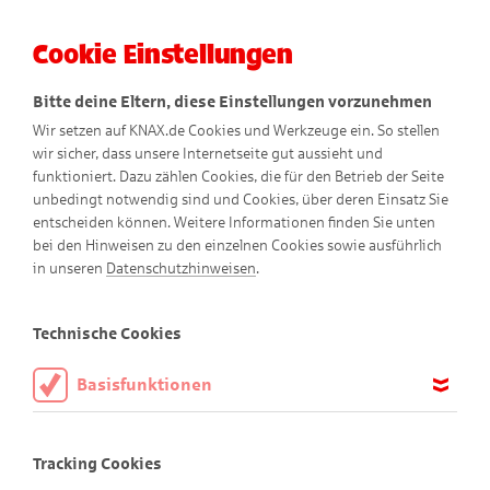
Cookie Einstellungen
Menü
Bitte deine Eltern, diese Einstellungen vorzunehmen
Wir setzen auf KNAX.de Cookies und Werkzeuge ein. So stellen
wir sicher, dass unsere Internetseite gut aussieht und
funktioniert. Dazu zählen Cookies, die für den Betrieb der Seite
unbedingt notwendig sind und Cookies, über deren Einsatz Sie
entscheiden können. Weitere Informationen finden Sie unten
bei den Hinweisen zu den einzelnen Cookies sowie ausführlich
in unseren
Datenschutzhinweisen
.
Für Quiz-Fans
Technische Cookies
Basisfunktionen
Teste dein Wissen!
Diese Cookies sind notwendig, um die Basisfunktionen unserer
Webseite KNAX.de zu ermöglichen, daher müssen diese immer
Tracking Cookies
aktiviert sein.
Kennst du dich schon gut in der KNAX-Welt aus – oder bist