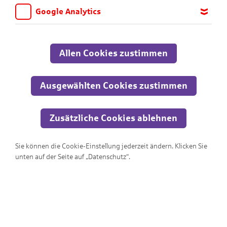
Google Analytics
Wir möchten wissen, für welche Inhalte und Seiten die Kinder
sich interessieren, damit wir das Angebot auf KNAX.de stetig
anpassen und verbessern können. Aus diesem Grund nutzen wir
Allen Cookies zustimmen
Google Analytics. Dieses Werkzeug erfasst die Seitenaufrufe zu
anonymen Statistikzwecken. Ihre IP-Adresse wird vor der
Übertragung anonymisiert.
Ausgewählten Cookies zustimmen
Geld sortieren
Zusätzliche Cookies ablehnen
Hilf Schankwart sein Trinkgeld zu sortieren
Sie können die Cookie-Einstellung jederzeit ändern. Klicken Sie
unten auf der Seite auf „Datenschutz“.