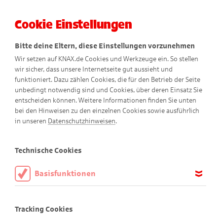
Cookie Einstellungen
Menü
Bitte deine Eltern, diese Einstellungen vorzunehmen
Wir setzen auf KNAX.de Cookies und Werkzeuge ein. So stellen
wir sicher, dass unsere Internetseite gut aussieht und
funktioniert. Dazu zählen Cookies, die für den Betrieb der Seite
unbedingt notwendig sind und Cookies, über deren Einsatz Sie
entscheiden können. Weitere Informationen finden Sie unten
bei den Hinweisen zu den einzelnen Cookies sowie ausführlich
in unseren
Datenschutzhinweisen
.
Sortiere die Münzen!
Technische Cookies
Basisfunktionen
Diese Cookies sind notwendig, um die Basisfunktionen unserer
Webseite KNAX.de zu ermöglichen, daher müssen diese immer
Tracking Cookies
aktiviert sein.