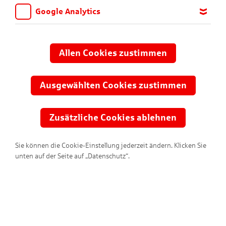
Google Analytics
Wir möchten wissen, für welche Inhalte und Seiten die Kinder
sich interessieren, damit wir das Angebot auf KNAX.de stetig
anpassen und verbessern können. Aus diesem Grund nutzen wir
Allen Cookies zustimmen
Google Analytics. Dieses Werkzeug erfasst die Seitenaufrufe zu
anonymen Statistikzwecken. Ihre IP-Adresse wird vor der
Übertragung anonymisiert.
Ausgewählten Cookies zustimmen
Zusätzliche Cookies ablehnen
Sie können die Cookie-Einstellung jederzeit ändern. Klicken Sie
unten auf der Seite auf „Datenschutz“.