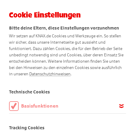
Cookie Einstellungen
Menü
Bitte deine Eltern, diese Einstellungen vorzunehmen
Wir setzen auf KNAX.de Cookies und Werkzeuge ein. So stellen
wir sicher, dass unsere Internetseite gut aussieht und
funktioniert. Dazu zählen Cookies, die für den Betrieb der Seite
unbedingt notwendig sind und Cookies, über deren Einsatz Sie
entscheiden können. Weitere Informationen finden Sie unten
bei den Hinweisen zu den einzelnen Cookies sowie ausführlich
Impressum
in unseren
Datenschutzhinweisen
.
Technische Cookies
Basisfunktionen
Dies ist ein Angebot der
Sparkasse Mainfranken
Diese Cookies sind notwendig, um die Basisfunktionen unserer
Webseite KNAX.de zu ermöglichen, daher müssen diese immer
Würzburg
Tracking Cookies
aktiviert sein.