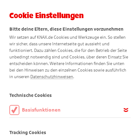
Cookie Einstellungen
Menü
Bitte deine Eltern, diese Einstellungen vorzunehmen
Wir setzen auf KNAX.de Cookies und Werkzeuge ein. So stellen
wir sicher, dass unsere Internetseite gut aussieht und
funktioniert. Dazu zählen Cookies, die für den Betrieb der Seite
unbedingt notwendig sind und Cookies, über deren Einsatz Sie
entscheiden können. Weitere Informationen finden Sie unten
bei den Hinweisen zu den einzelnen Cookies sowie ausführlich
in unseren
Datenschutzhinweisen
.
Technische Cookies
Basisfunktionen
Tipps zu
m sicheren Surfen
und E-
Diese Cookies sind notwendig, um die Basisfunktionen unserer
Webseite KNAX.de zu ermöglichen, daher müssen diese immer
Mailen
Tracking Cookies
aktiviert sein.