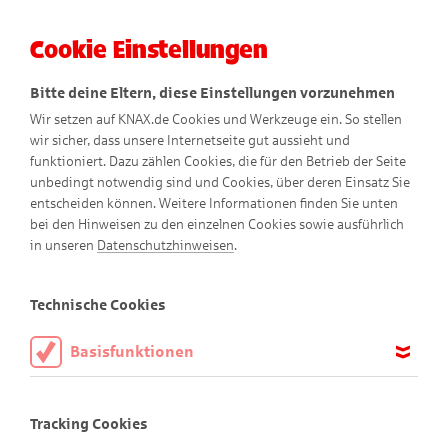
Cookie Einstellungen
Menü
Bitte deine Eltern, diese Einstellungen vorzunehmen
Wir setzen auf KNAX.de Cookies und Werkzeuge ein. So stellen
wir sicher, dass unsere Internetseite gut aussieht und
funktioniert. Dazu zählen Cookies, die für den Betrieb der Seite
unbedingt notwendig sind und Cookies, über deren Einsatz Sie
entscheiden können. Weitere Informationen finden Sie unten
bei den Hinweisen zu den einzelnen Cookies sowie ausführlich
in unseren
Datenschutzhinweisen
.
Basteltipps
Technische Cookies
Basisfunktionen
Diese Cookies sind notwendig, um die Basisfunktionen unserer
Bastel dir die KNAX-Welt!
Webseite KNAX.de zu ermöglichen, daher müssen diese immer
Tracking Cookies
aktiviert sein.