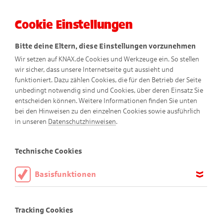
Cookie Einstellungen
Menü
Bitte deine Eltern, diese Einstellungen vorzunehmen
Wir setzen auf KNAX.de Cookies und Werkzeuge ein. So stellen
wir sicher, dass unsere Internetseite gut aussieht und
funktioniert. Dazu zählen Cookies, die für den Betrieb der Seite
unbedingt notwendig sind und Cookies, über deren Einsatz Sie
entscheiden können. Weitere Informationen finden Sie unten
KNAX-Malzauber-App
bei den Hinweisen zu den einzelnen Cookies sowie ausführlich
in unseren
Datenschutzhinweisen
.
Erwecke die KNAXianer zum Leben
Technische Cookies
Basisfunktionen
Der neue Malbogen ist da!
Diese Cookies sind notwendig, um die Basisfunktionen unserer
Webseite KNAX.de zu ermöglichen, daher müssen diese immer
Tracking Cookies
aktiviert sein.