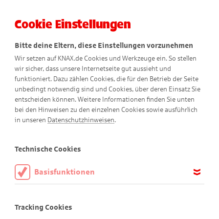
Cookie Einstellungen
Menü
Bitte deine Eltern, diese Einstellungen vorzunehmen
Wir setzen auf KNAX.de Cookies und Werkzeuge ein. So stellen
wir sicher, dass unsere Internetseite gut aussieht und
funktioniert. Dazu zählen Cookies, die für den Betrieb der Seite
unbedingt notwendig sind und Cookies, über deren Einsatz Sie
entscheiden können. Weitere Informationen finden Sie unten
bei den Hinweisen zu den einzelnen Cookies sowie ausführlich
in unseren
Datenschutzhinweisen
.
Technische Cookies
Basisfunktionen
Kontakt
Diese Cookies sind notwendig, um die Basisfunktionen unserer
Webseite KNAX.de zu ermöglichen, daher müssen diese immer
Tracking Cookies
aktiviert sein.