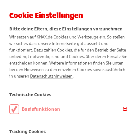
Cookie Einstellungen
Menü
Bitte deine Eltern, diese Einstellungen vorzunehmen
Wir setzen auf KNAX.de Cookies und Werkzeuge ein. So stellen
wir sicher, dass unsere Internetseite gut aussieht und
funktioniert. Dazu zählen Cookies, die für den Betrieb der Seite
unbedingt notwendig sind und Cookies, über deren Einsatz Sie
entscheiden können. Weitere Informationen finden Sie unten
Feelicias Riesenseifenblasen
bei den Hinweisen zu den einzelnen Cookies sowie ausführlich
in unseren
Datenschutzhinweisen
.
Technische Cookies
Blubber-Spaß für draußen
Basisfunktionen
Seifenblasen sind super und noch besser sind nur Feelicias
Diese Cookies sind notwendig, um die Basisfunktionen unserer
Riesen-Seifenblasen! Mit dem Rezept ganz schnell gemacht
Webseite KNAX.de zu ermöglichen, daher müssen diese immer
Tracking Cookies
aktiviert sein.
und garantiert ein riesiger Spaß!