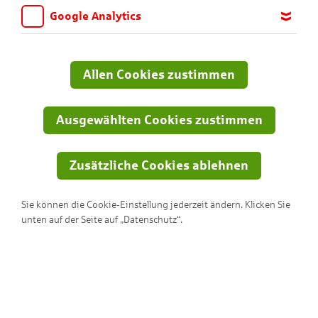
Google Analytics
Wir möchten wissen, für welche Inhalte und Seiten die Kinder
sich interessieren, damit wir das Angebot auf KNAX.de stetig
anpassen und verbessern können. Aus diesem Grund nutzen wir
Allen Cookies zustimmen
Google Analytics. Dieses Werkzeug erfasst die Seitenaufrufe zu
anonymen Statistikzwecken. Ihre IP-Adresse wird vor der
Übertragung anonymisiert.
Ausgewählten Cookies zustimmen
Zusätzliche Cookies ablehnen
Sie können die Cookie-Einstellung jederzeit ändern. Klicken Sie
unten auf der Seite auf „Datenschutz“.