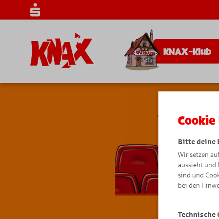
KNAX-Klub
Cookie 
Bitte deine
Wir setzen au
aussieht und 
sind und Cook
bei den Hinwe
Technische 