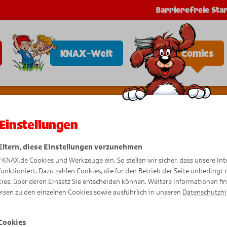
Barrierefreie Star
KNAX-Welt
Comics
Einstellungen
 Eltern, diese Einstellungen vorzunehmen
f KNAX.de Cookies und Werkzeuge ein. So stellen wir sicher, dass unsere Int
Bewegte 
funktioniert. Dazu zählen Cookies, die für den Betrieb der Seite unbedingt
ies, über deren Einsatz Sie entscheiden können. Weitere Informationen fi
isen zu den einzelnen Cookies sowie ausführlich in unseren
Datenschutzh
Cookies