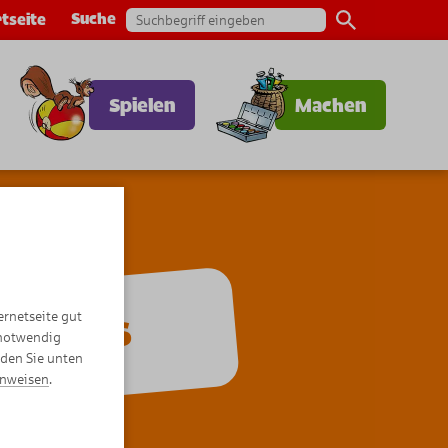
Suche
tseite
Spielen
Machen
ernetseite gut
Comics
 notwendig
nden Sie unten
inweisen
.