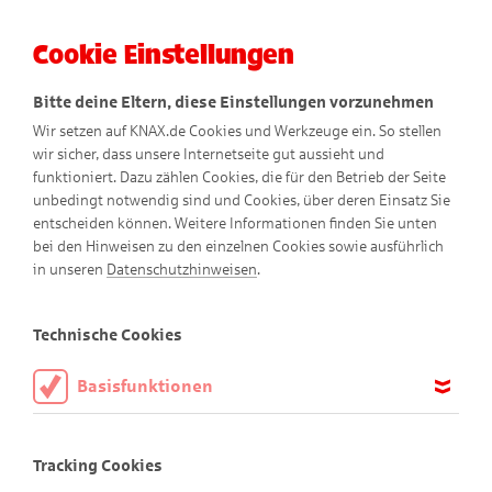
Cookie Einstellungen
Menü
Bitte deine Eltern, diese Einstellungen vorzunehmen
Wir setzen auf KNAX.de Cookies und Werkzeuge ein. So stellen
wir sicher, dass unsere Internetseite gut aussieht und
funktioniert. Dazu zählen Cookies, die für den Betrieb der Seite
unbedingt notwendig sind und Cookies, über deren Einsatz Sie
entscheiden können. Weitere Informationen finden Sie unten
bei den Hinweisen zu den einzelnen Cookies sowie ausführlich
in unseren
Datenschutzhinweisen
.
KNAX-Welt
Technische Cookies
Basisfunktionen
Diese Cookies sind notwendig, um die Basisfunktionen unserer
Die KNAX-Bewohner
Webseite KNAX.de zu ermöglichen, daher müssen diese immer
Tracking Cookies
aktiviert sein.