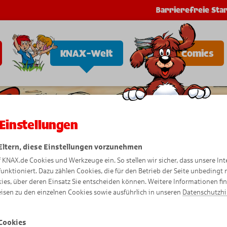
Barrierefreie Star
KNAX-Welt
Comics
Einstellungen
 Eltern, diese Einstellungen vorzunehmen
f KNAX.de Cookies und Werkzeuge ein. So stellen wir sicher, dass unsere Int
funktioniert. Dazu zählen Cookies, die für den Betrieb der Seite unbedingt
ies, über deren Einsatz Sie entscheiden können. Weitere Informationen fi
isen zu den einzelnen Cookies sowie ausführlich in unseren
Datenschutzh
Cookies