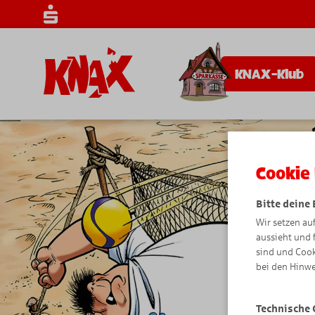
KNAX-Klub
Cookie 
Bitte deine
Wir setzen au
aussieht und 
sind und Cook
bei den Hinwe
Technische 