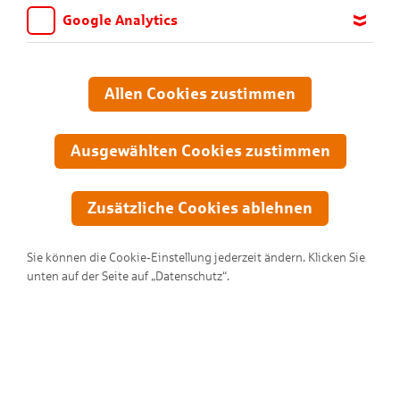
Google Analytics
Wir möchten wissen, für welche Inhalte und Seiten die Kinder
sich interessieren, damit wir das Angebot auf KNAX.de stetig
anpassen und verbessern können. Aus diesem Grund nutzen wir
Allen Cookies zustimmen
Google Analytics. Dieses Werkzeug erfasst die Seitenaufrufe zu
anonymen Statistikzwecken. Ihre IP-Adresse wird vor der
Übertragung anonymisiert.
Ausgewählten Cookies zustimmen
Zusätzliche Cookies ablehnen
Sie können die Cookie-Einstellung jederzeit ändern. Klicken Sie
unten auf der Seite auf „Datenschutz“.