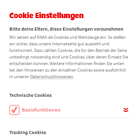
Cookie Einstellungen
Menü
Bitte deine Eltern, diese Einstellungen vorzunehmen
Wir setzen auf KNAX.de Cookies und Werkzeuge ein. So stellen
wir sicher, dass unsere Internetseite gut aussieht und
funktioniert. Dazu zählen Cookies, die für den Betrieb der Seite
unbedingt notwendig sind und Cookies, über deren Einsatz Sie
entscheiden können. Weitere Informationen finden Sie unten
bei den Hinweisen zu den einzelnen Cookies sowie ausführlich
Der Zauberhut
in unseren
Datenschutzhinweisen
.
Comic
Technische Cookies
Basisfunktionen
Diese Cookies sind notwendig, um die Basisfunktionen unserer
Webseite KNAX.de zu ermöglichen, daher müssen diese immer
Tracking Cookies
aktiviert sein.