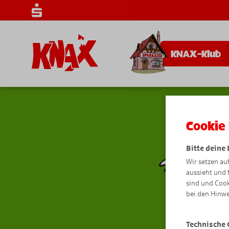
KNAX-Klub
Cookie 
Bitte deine
Wir setzen au
aussieht und 
sind und Cook
bei den Hinwe
Technische 