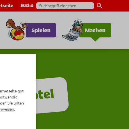
Suche
tseite
Spielen
Machen
ektenhotel
ernetseite gut
 notwendig
nden Sie unten
inweisen
.