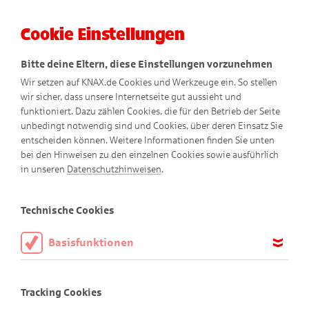
Cookie Einstellungen
Menü
Bitte deine Eltern, diese Einstellungen vorzunehmen
Wir setzen auf KNAX.de Cookies und Werkzeuge ein. So stellen
wir sicher, dass unsere Internetseite gut aussieht und
funktioniert. Dazu zählen Cookies, die für den Betrieb der Seite
unbedingt notwendig sind und Cookies, über deren Einsatz Sie
entscheiden können. Weitere Informationen finden Sie unten
bei den Hinweisen zu den einzelnen Cookies sowie ausführlich
Gantenkiel erklärt
in unseren
Datenschutzhinweisen
.
Wie Kinder in aller Welt sparen
Technische Cookies
Basisfunktionen
Diese Cookies sind notwendig, um die Basisfunktionen unserer
Webseite KNAX.de zu ermöglichen, daher müssen diese immer
Tracking Cookies
aktiviert sein.