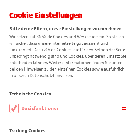
Cookie Einstellungen
Menü
Bitte deine Eltern, diese Einstellungen vorzunehmen
Wir setzen auf KNAX.de Cookies und Werkzeuge ein. So stellen
wir sicher, dass unsere Internetseite gut aussieht und
funktioniert. Dazu zählen Cookies, die für den Betrieb der Seite
unbedingt notwendig sind und Cookies, über deren Einsatz Sie
entscheiden können. Weitere Informationen finden Sie unten
Schankwarts Untersetzer
bei den Hinweisen zu den einzelnen Cookies sowie ausführlich
in unseren
Datenschutzhinweisen
.
Technische Cookies
Basisfunktionen
Diese Cookies sind notwendig, um die Basisfunktionen unserer
Webseite KNAX.de zu ermöglichen, daher müssen diese immer
Tracking Cookies
aktiviert sein.