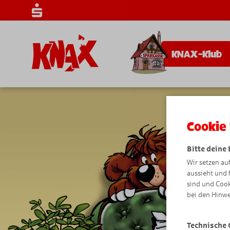
KNAX-Klub
Cookie 
Bitte deine
Wir setzen au
aussieht und 
sind und Cook
bei den Hinwe
Technische 