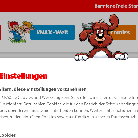
Barrierefreie Star
KNAX-Welt
Comics
Einstellungen
onto
 Eltern, diese Einstellungen vorzunehmen
f KNAX.de Cookies und Werkzeuge ein. So stellen wir sicher, dass unsere Int
o.
funktioniert. Dazu zählen Cookies, die für den Betrieb der Seite unbedingt
ies, über deren Einsatz Sie entscheiden können. Weitere Informationen fi
isen zu den einzelnen Cookies sowie ausführlich in unseren
Datenschutzh
m eigenen Girokonto
it deinem
Cookies