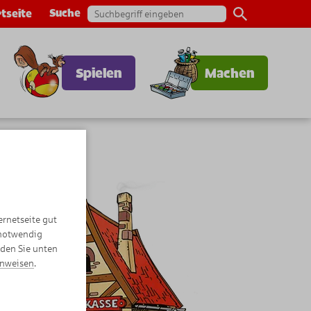
Suche
tseite
Spielen
Machen
ernetseite gut
 notwendig
nden Sie unten
inweisen
.