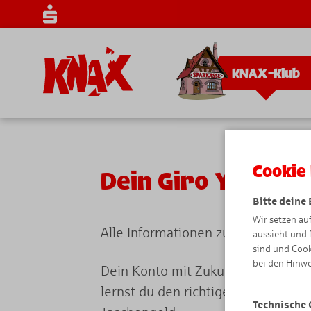
KNAX-Klub
Cookie 
Dein Giro Young K
Bitte deine
Wir setzen au
Alle Informationen zu Deinem Kont
aussieht und 
sind und Cook
bei den Hinwe
Dein Konto mit Zukunft. Mit deine
lernst du den richtigen Umgang m
Technische 