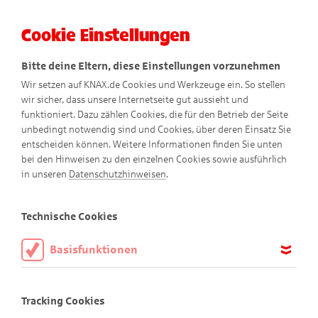
Cookie Einstellungen
Menü
Bitte deine Eltern, diese Einstellungen vorzunehmen
Wir setzen auf KNAX.de Cookies und Werkzeuge ein. So stellen
wir sicher, dass unsere Internetseite gut aussieht und
funktioniert. Dazu zählen Cookies, die für den Betrieb der Seite
unbedingt notwendig sind und Cookies, über deren Einsatz Sie
entscheiden können. Weitere Informationen finden Sie unten
bei den Hinweisen zu den einzelnen Cookies sowie ausführlich
Gantenkiel erklärt
in unseren
Datenschutzhinweisen
.
Wie Kinder in aller Welt sparen
Technische Cookies
Basisfunktionen
Diese Cookies sind notwendig, um die Basisfunktionen unserer
Webseite KNAX.de zu ermöglichen, daher müssen diese immer
Tracking Cookies
aktiviert sein.