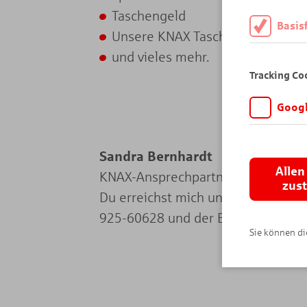
Taschengeld
Basis
Unsere KNAX Taschengeld - App
Diese Cookies
und vieles mehr.
daher müssen 
Tracking Co
Googl
Wir möchten wi
Angebot auf K
Sandra Bernhardt ​
Analytics. Di
Allen
KNAX-Ansprechpartnerin
wird vor der 
zus
Du erreichst mich unter der Tele
925-60628 und der E-Mailadresse
Sie können die