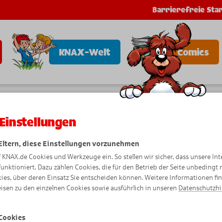
Barrierefreie Star
KNAX-Welt
Comics
Einstellungen
Ich bin für dich da.
 Eltern, diese Einstellungen vorzunehmen
f KNAX.de Cookies und Werkzeuge ein. So stellen wir sicher, dass unsere Int
t sich die KNAX-Ansprechpartnerin deiner Spa
funktioniert. Dazu zählen Cookies, die für den Betrieb der Seite unbedingt
ies, über deren Einsatz Sie entscheiden können. Weitere Informationen fi
isen zu den einzelnen Cookies sowie ausführlich in unseren
Datenschutzh
für dich da, wenn du Fragen zu diesen Themen hast
Cookies