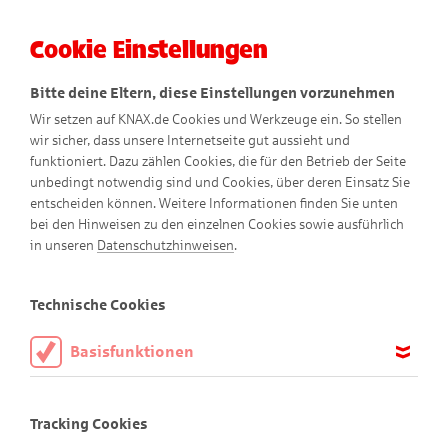
Cookie Einstellungen
Menü
Bitte deine Eltern, diese Einstellungen vorzunehmen
Wir setzen auf KNAX.de Cookies und Werkzeuge ein. So stellen
wir sicher, dass unsere Internetseite gut aussieht und
funktioniert. Dazu zählen Cookies, die für den Betrieb der Seite
unbedingt notwendig sind und Cookies, über deren Einsatz Sie
entscheiden können. Weitere Informationen finden Sie unten
bei den Hinweisen zu den einzelnen Cookies sowie ausführlich
Lustige Comics
in unseren
Datenschutzhinweisen
.
Technische Cookies
Basisfunktionen
Diese Cookies sind notwendig, um die Basisfunktionen unserer
Webseite KNAX.de zu ermöglichen, daher müssen diese immer
Tracking Cookies
aktiviert sein.