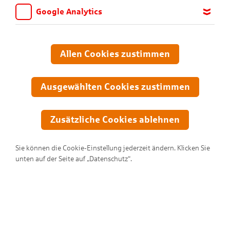
Google Analytics
Wir möchten wissen, für welche Inhalte und Seiten die Kinder
sich interessieren, damit wir das Angebot auf KNAX.de stetig
anpassen und verbessern können. Aus diesem Grund nutzen wir
Allen Cookies zustimmen
Google Analytics. Dieses Werkzeug erfasst die Seitenaufrufe zu
anonymen Statistikzwecken. Ihre IP-Adresse wird vor der
Übertragung anonymisiert.
Ausgewählten Cookies zustimmen
Zusätzliche Cookies ablehnen
Sie können die Cookie-Einstellung jederzeit ändern. Klicken Sie
unten auf der Seite auf „Datenschutz“.