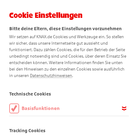
Cookie Einstellungen
Menü
Bitte deine Eltern, diese Einstellungen vorzunehmen
Wir setzen auf KNAX.de Cookies und Werkzeuge ein. So stellen
wir sicher, dass unsere Internetseite gut aussieht und
funktioniert. Dazu zählen Cookies, die für den Betrieb der Seite
unbedingt notwendig sind und Cookies, über deren Einsatz Sie
entscheiden können. Weitere Informationen finden Sie unten
bei den Hinweisen zu den einzelnen Cookies sowie ausführlich
Auf Sand gebaut
in unseren
Datenschutzhinweisen
.
Comic
Technische Cookies
Basisfunktionen
Diese Cookies sind notwendig, um die Basisfunktionen unserer
Webseite KNAX.de zu ermöglichen, daher müssen diese immer
Tracking Cookies
aktiviert sein.