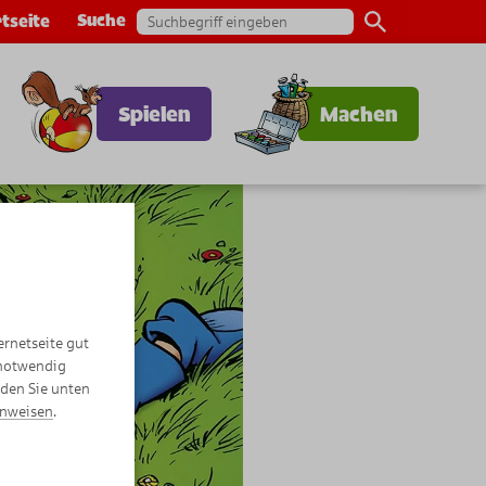
Suche
tseite
Spielen
Machen
ernetseite gut
 notwendig
nden Sie unten
inweisen
.