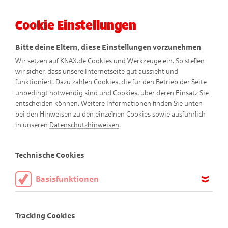
Cookie Einstellungen
Menü
Bitte deine Eltern, diese Einstellungen vorzunehmen
Wir setzen auf KNAX.de Cookies und Werkzeuge ein. So stellen
wir sicher, dass unsere Internetseite gut aussieht und
funktioniert. Dazu zählen Cookies, die für den Betrieb der Seite
unbedingt notwendig sind und Cookies, über deren Einsatz Sie
entscheiden können. Weitere Informationen finden Sie unten
Nutzungsbedingungen
KNAX-
bei den Hinweisen zu den einzelnen Cookies sowie ausführlich
in unseren
Datenschutzhinweisen
.
Website
Technische Cookies
Basisfunktionen
Die KNAX-Website richtet sich an Kinder im Alter von 6-10
Diese Cookies sind notwendig, um die Basisfunktionen unserer
Jahre
Webseite KNAX.de zu ermöglichen, daher müssen diese immer
Tracking Cookies
aktiviert sein.