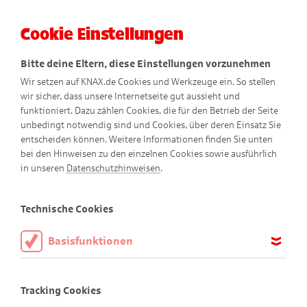
Cookie Einstellungen
Menü
Bitte deine Eltern, diese Einstellungen vorzunehmen
Wir setzen auf KNAX.de Cookies und Werkzeuge ein. So stellen
wir sicher, dass unsere Internetseite gut aussieht und
funktioniert. Dazu zählen Cookies, die für den Betrieb der Seite
unbedingt notwendig sind und Cookies, über deren Einsatz Sie
entscheiden können. Weitere Informationen finden Sie unten
bei den Hinweisen zu den einzelnen Cookies sowie ausführlich
in unseren
Datenschutzhinweisen
.
Zeichenkurs mit Pierre
Technische Cookies
Basisfunktionen
Diese Cookies sind notwendig, um die Basisfunktionen unserer
Webseite KNAX.de zu ermöglichen, daher müssen diese immer
Tracking Cookies
aktiviert sein.