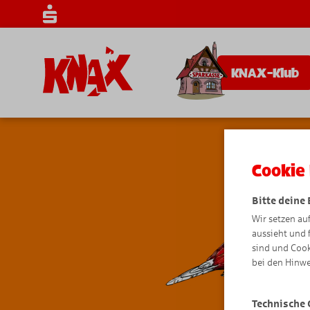
KNAX-Klub
Cookie 
Bitte deine
Wir setzen au
aussieht und 
sind und Cook
bei den Hinwe
Technische 