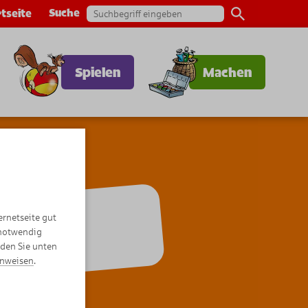
Suche
tseite
Spielen
Machen
ernetseite gut
ics
 notwendig
nden Sie unten
inweisen
.