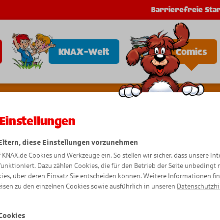
Barrierefreie Star
KNAX-Welt
Comics
Einstellungen
 Eltern, diese Einstellungen vorzunehmen
f KNAX.de Cookies und Werkzeuge ein. So stellen wir sicher, dass unsere Int
Tier-Com
funktioniert. Dazu zählen Cookies, die für den Betrieb der Seite unbedingt
ies, über deren Einsatz Sie entscheiden können. Weitere Informationen fi
isen zu den einzelnen Cookies sowie ausführlich in unseren
Datenschutzh
Cookies